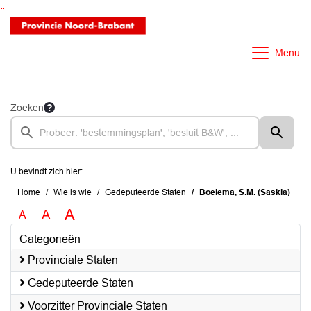
Ga naar de inhoud van deze pagina
Ga naar het zoeken
Ga naar het menu
Menu
Zoeken
U bevindt zich hier:
Home
Wie is wie
Gedeputeerde Staten
Boelema, S.M. (Saskia)
A
A
A
Categorieën
Provinciale Staten
Gedeputeerde Staten
Voorzitter Provinciale Staten