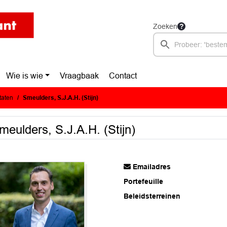
Zoeken
Wie is wie
Vraagbaak
Contact
taten
Smeulders, S.J.A.H. (Stijn)
meulders, S.J.A.H. (Stijn)
Emailadres
Portefeuille
Beleidsterreinen