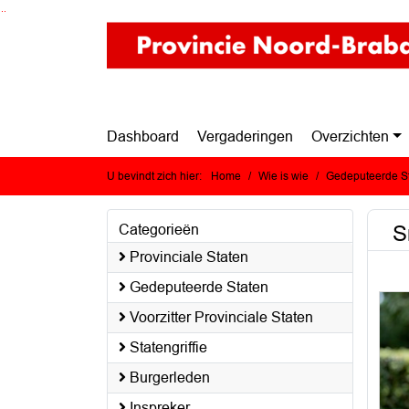
Ga naar de inhoud van deze pagina
Ga naar het zoeken
Ga naar het menu
Dashboard
Vergaderingen
Overzichten
U bevindt zich hier:
Home
Wie is wie
Gedeputeerde S
S
Categorieën
Provinciale Staten
Gedeputeerde Staten
Voorzitter Provinciale Staten
Statengriffie
Burgerleden
Inspreker