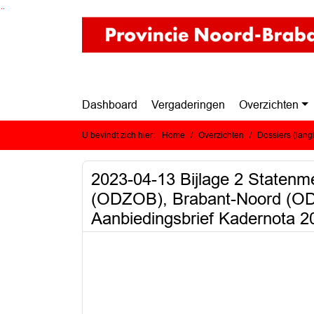
Ga naar de inhoud van deze pagina
Ga naar het zoeken
Ga naar het menu
Dashboard
Vergaderingen
Overzichten
U bevindt zich hier:
Home
Overzichten
Dossiers (lan
2023-04-13 Bijlage 2 Statenm
(ODZOB), Brabant-Noord (OD
Aanbiedingsbrief Kadernota