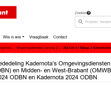
Zoeken
Wie is wie
Vraagbaak
Contact
glopende)
Omgevingsdiensten (vervolg 2)
2023-04-13 Bijlage 2 Statenmededeling Kadernota’s Omgevingsdiensten Zuidoost-Brabant (ODZOB), Brabant-Noord (ODBN)
ededeling Kadernota’s Omgevingsdiensten
BN) en Midden- en West-Brabant (OMWB)
 2024 ODBN en Kadernota 2024 ODBN