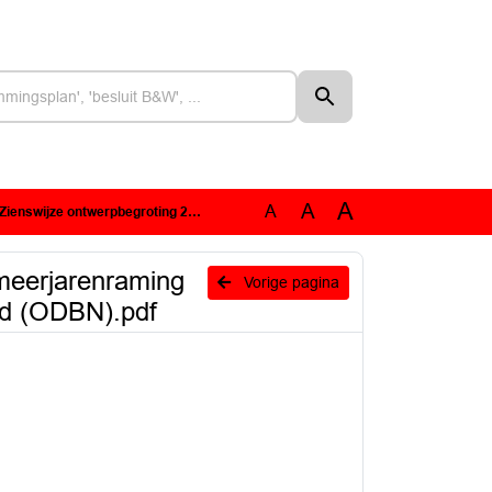
A
A
A
omgevingsdiensten Midden- en West-Brabant (OMWB) en Brabant-Noord (ODBN).pdf
meerjarenraming
Vorige pagina
d (ODBN).pdf