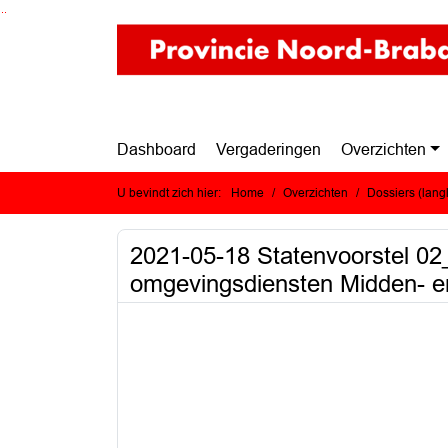
Ga naar de inhoud van deze pagina
Ga naar het zoeken
Ga naar het menu
Dashboard
Vergaderingen
Overzichten
U bevindt zich hier:
Home
Overzichten
Dossiers (lan
2021-05-18 Statenvoorstel 02
omgevingsdiensten Midden- 