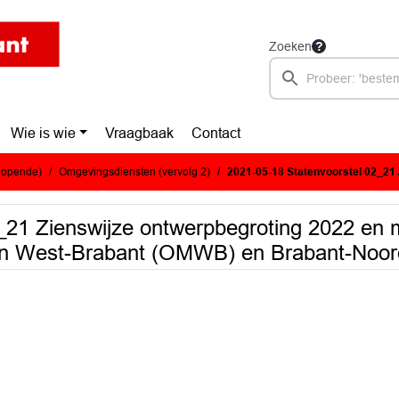
Zoeken
Wie is wie
Vraagbaak
Contact
glopende)
Omgevingsdiensten (vervolg 2)
2021-05-18 Statenvoorstel 02_21 Zienswijze ontwerpbegroting 2022 en meerjarenraming 
_21 Zienswijze ontwerpbegroting 2022 en 
en West-Brabant (OMWB) en Brabant-Noor