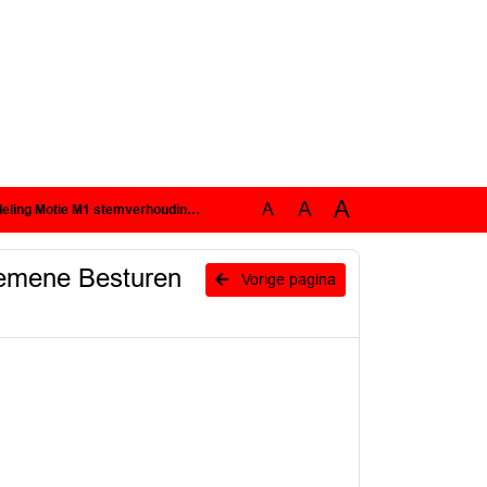
A
A
A
ne Besturen omgevingsdiensten - Bried Dagelijks Bestuur ODZOB.pdf
gemene Besturen
Vorige pagina