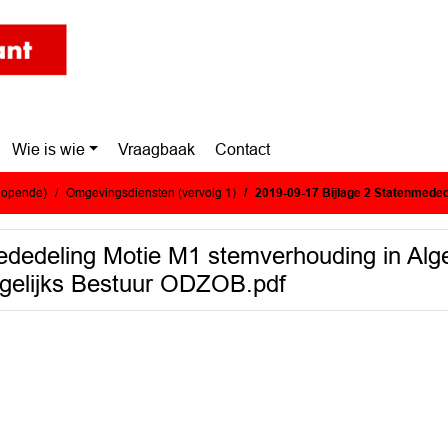
Wie is wie
Vraagbaak
Contact
glopende)
Omgevingsdiensten (vervolg 1)
2019-09-17 Bijlage 2 Statenmededeling Motie M1 stemverhouding in Algeme
mededeling Motie M1 stemverhouding in Al
agelijks Bestuur ODZOB.pdf