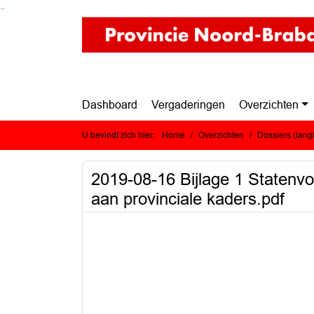
Ga naar de inhoud van deze pagina
Ga naar het zoeken
Ga naar het menu
Dashboard
Vergaderingen
Overzichten
U bevindt zich hier:
Home
Overzichten
Dossiers (lan
2019-08-16 Bijlage 1 Statenv
aan provinciale kaders.pdf