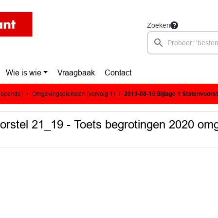
Zoeken
Wie is wie
Vraagbaak
Contact
glopende)
Omgevingsdiensten (vervolg 1)
2019-08-16 Bijlage 1 Statenvoorstel 21_19 - Toets begroting
oorstel 21_19 - Toets begrotingen 2020 om