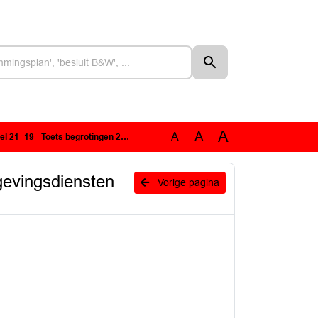
A
A
A
en 2020 omgevingsdiensten aan provinciale kaders.pdf
gevingsdiensten
Vorige pagina