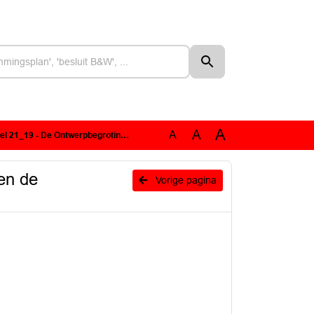
A
A
A
roting 2020 en de meerjarenraming 2021-2023 ODBN.pdf
en de
Vorige pagina