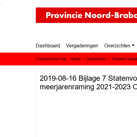
Ga naar de inhoud van deze pagina
Ga naar het zoeken
Ga naar het menu
Dashboard
Vergaderingen
Overzichten
U bevindt zich hier:
Home
Overzichten
Dossiers (lan
2019-08-16 Bijlage 7 Statenv
meerjarenraming 2021-2023 