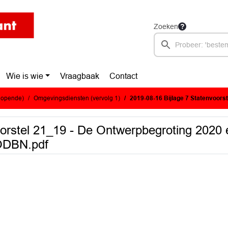
Zoeken
Wie is wie
Vraagbaak
Contact
glopende)
Omgevingsdiensten (vervolg 1)
2019-08-16 Bijlage 7 Statenvoorstel 21_19 - De Ontwerpbeg
oorstel 21_19 - De Ontwerpbegroting 2020 
ODBN.pdf