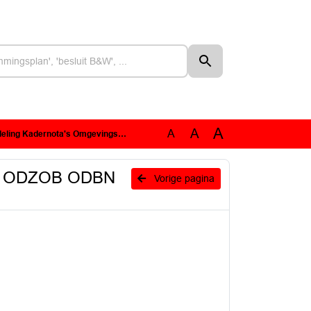
A
A
A
nsten ODZOB ODBN en OMWB 2021 - Kadernota 2021 OMWB.pdf
ten ODZOB ODBN
Vorige pagina