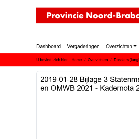
Ga naar de inhoud van deze pagina
Ga naar het zoeken
Ga naar het menu
Dashboard
Vergaderingen
Overzichten
U bevindt zich hier:
Home
Overzichten
Dossiers (lan
2019-01-28 Bijlage 3 State
en OMWB 2021 - Kadernota