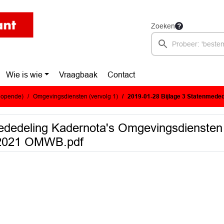
Zoeken
Wie is wie
Vraagbaak
Contact
glopende)
Omgevingsdiensten (vervolg 1)
2019-01-28 Bijlage 3 Statenmededeling Kadernota's Omgevingsdie
nmededeling Kadernota's Omgevingsdiens
 2021 OMWB.pdf