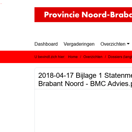
Ga naar de inhoud van deze pagina
Ga naar het zoeken
Ga naar het menu
Dashboard
Vergaderingen
Overzichten
U bevindt zich hier:
Home
Overzichten
Dossiers (lan
2018-04-17 Bijlage 1 Statenm
Brabant Noord - BMC Advies.