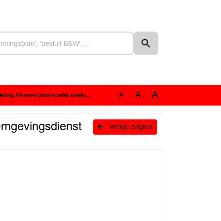
A
A
A
elpunten Omgevingsdienst Brabant Noord - BMC Advies.pdf
Omgevingsdienst
Vorige pagina