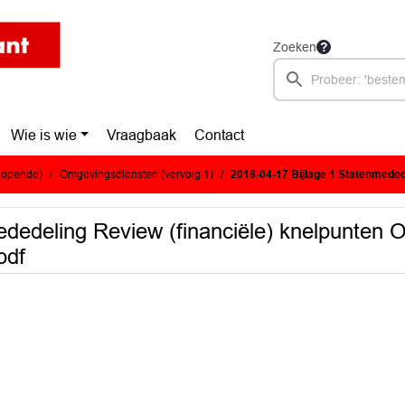
Zoeken
Wie is wie
Vraagbaak
Contact
glopende)
Omgevingsdiensten (vervolg 1)
2018-04-17 Bijlage 1 Statenmededeling Review (financiële) kn
ededeling Review (financiële) knelpunten 
pdf