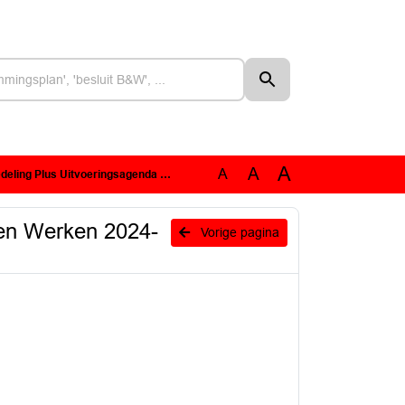
A
A
A
rken 2024-2027 : Begrotingswijziging Uitvoeringsagenda Wonen en Werken
 en Werken 2024-
Vorige pagina