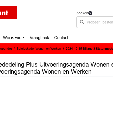
Zoeken
Wie is wie
Vraagbaak
Contact
glopende)
Beleidskader Wonen en Werken
2024-10-15 Bijlage 3 Statenmededeling Plus Uitvoeringsagenda Wonen en We
mededeling Plus Uitvoeringsagenda Wonen
itvoeringsagenda Wonen en Werken