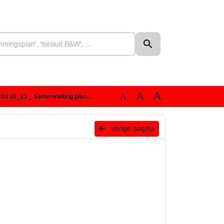
A
A
A
el 20_23 _ Samenvatting plan-MER
Vorige pagina