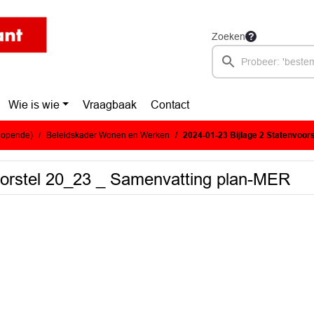
Zoeken
Wie is wie
Vraagbaak
Contact
glopende)
Beleidskader Wonen en Werken
2024-01-23 Bijlage 2 Statenvoorst
oorstel 20_23 _ Samenvatting plan-MER