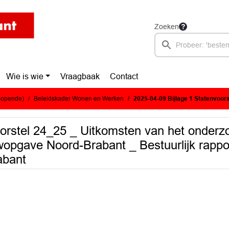
Zoeken
Wie is wie
Vraagbaak
Contact
glopende)
Beleidskader Wonen en Werken
2025-04-09 Bijlage 1 Statenvoorstel 24_25 _ Uitkomsten van het onderzoek Zuidelijke Rekenkam
orstel 24_25 _ Uitkomsten van het onderzo
pgave Noord-Brabant _ Bestuurlijk rappo
abant