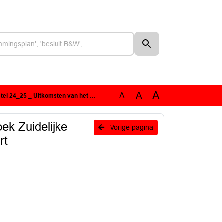
A
A
A
er naar woningbouwopgave Noord-Brabant _ Bestuurlijk rapport woningbouwopgave Noord-Brabant
ek Zuidelijke
Vorige pagina
rt