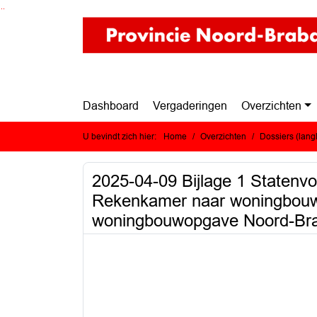
Ga naar de inhoud van deze pagina
Ga naar het zoeken
Ga naar het menu
Dashboard
Vergaderingen
Overzichten
U bevindt zich hier:
Home
Overzichten
Dossiers (lan
2025-04-09 Bijlage 1 Statenvo
Rekenkamer naar woningbouwo
woningbouwopgave Noord-Br