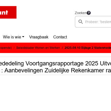
Zoeken
Wie is wie
Vraagbaak
Contact
glopende)
Beleidskader Wonen en Werken
2025-09-10 Bijlage 2 Statenmededeling Voortgangsrapportage 2025 Uitvoeringsage
ededeling Voortgangsrapportage 2025 Uit
 Aanbevelingen Zuidelijke Rekenkamer ra