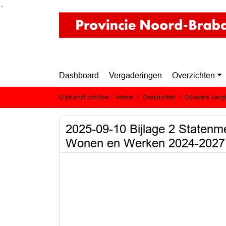
Ga naar de inhoud van deze pagina
Ga naar het zoeken
Ga naar het menu
Dashboard
Vergaderingen
Overzichten
U bevindt zich hier:
Home
Overzichten
Dossiers (lan
2025-09-10 Bijlage 2 Statenm
Wonen en Werken 2024-2027 :