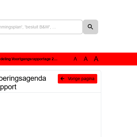
A
A
A
nda Wonen en Werken 2024-2027 : Aanbevelingen Zuidelijke Rekenkamer rapport
voeringsagenda
Vorige pagina
pport