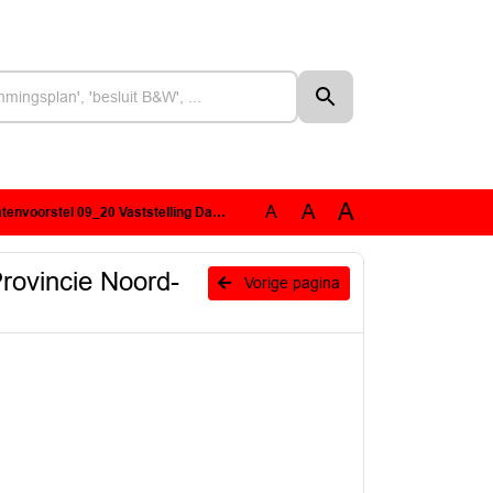
A
A
A
tstelling Datavisie Provincie Noord-Brabant 2020-2025.pdf
Provincie Noord-
Vorige pagina