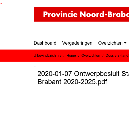
Ga naar de inhoud van deze pagina
Ga naar het zoeken
Ga naar het menu
Dashboard
Vergaderingen
Overzichten
U bevindt zich hier:
Home
Overzichten
Dossiers (lan
2020-01-07 Ontwerpbesluit Sta
Brabant 2020-2025.pdf