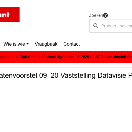
Zoeken
Wie is wie
Vraagbaak
Contact
glopende)
Digitalisering / Brabant digitaliseert
2020-01-07 Ontwerpbesluit Statenvoorstel 09_20 Vas
tenvoorstel 09_20 Vaststelling Datavisie 