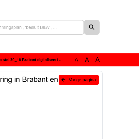
A
A
A
iseert Digitalisering in Brabant en de rol van de provincie.pdf
ering in Brabant en
Vorige pagina