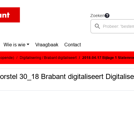
Zoeken
Wie is wie
Vraagbaak
Contact
glopende)
Digitalisering / Brabant digitaliseert
2018-04-17 Bijlage 1 Statenvoorstel 30_18 Brabant digital
rstel 30_18 Brabant digitaliseert Digitalis