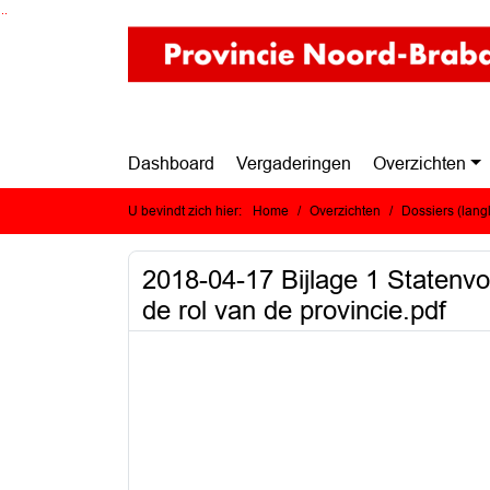
Ga naar de inhoud van deze pagina
Ga naar het zoeken
Ga naar het menu
Dashboard
Vergaderingen
Overzichten
U bevindt zich hier:
Home
Overzichten
Dossiers (lan
2018-04-17 Bijlage 1 Statenvoo
de rol van de provincie.pdf