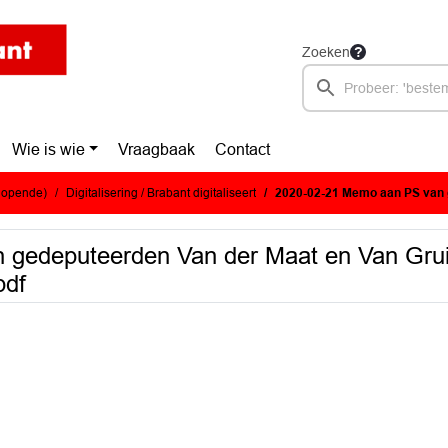
Zoeken
Wie is wie
Vraagbaak
Contact
glopende)
Digitalisering / Brabant digitaliseert
2020-02-21 Memo aan PS van gedeputeerden Van der Ma
gedeputeerden Van der Maat en Van Gruij
pdf