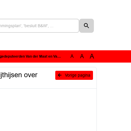
A
A
A
at en Van Gruijthijsen over Themabijeenkomst Datavisie.pdf
thijsen over
Vorige pagina