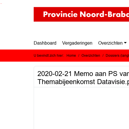
Ga naar de inhoud van deze pagina
Ga naar het zoeken
Ga naar het menu
Dashboard
Vergaderingen
Overzichten
U bevindt zich hier:
Home
Overzichten
Dossiers (lan
2020-02-21 Memo aan PS van 
Themabijeenkomst Datavisie.