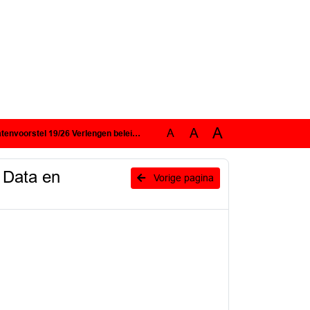
A
A
A
beleidskader Data en vaststelling Addendum Beleidskader Data 2030
 Data en
Vorige pagina