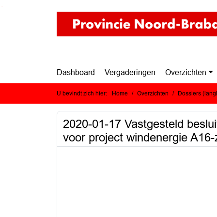
Ga naar de inhoud van deze pagina
Ga naar het zoeken
Ga naar het menu
Dashboard
Vergaderingen
Overzichten
U bevindt zich hier:
Home
Overzichten
Dossiers (lan
2020-01-17 Vastgesteld beslui
voor project windenergie A16-