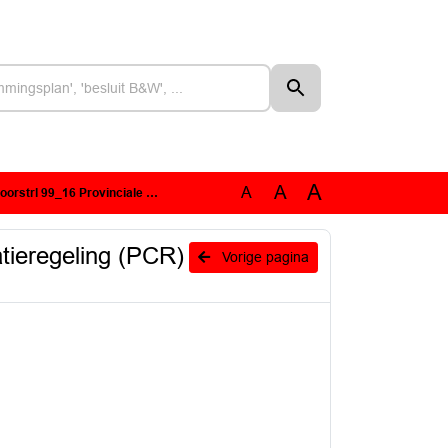
A
A
A
egeling (PCR) voor project windenergie A16-zone.pdf
atieregeling (PCR)
Vorige pagina