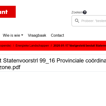
Zoeken
Wie is wie
Vraagbaak
Contact
glopende)
Energieke Landschappen
2020-01-17 Vastgesteld besluit Statenvoorstrl 99_16 Provinciale coördinatier
t Statenvoorstrl 99_16 Provinciale coördin
zone.pdf