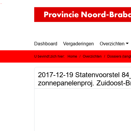
Ga naar de inhoud van deze pagina
Ga naar het zoeken
Ga naar het menu
Dashboard
Vergaderingen
Overzichten
U bevindt zich hier:
Home
Overzichten
Dossiers (lan
2017-12-19 Statenvoorstel 84_
zonnepanelenproj. Zuidoost-