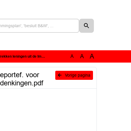
A
A
A
. Zuidoost-Brabant - kenbaar maken van wensen en bedenkingen.pdf
eportef. voor
Vorige pagina
denkingen.pdf