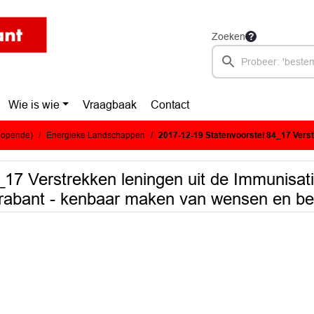
Zoeken
Wie is wie
Vraagbaak
Contact
glopende)
Energieke Landschappen
2017-12-19 Statenvoorstel 84_17 Verstrekken leningen uit de Immunisatieportef. voor zonnepanelenproj
17 Verstrekken leningen uit de Immunisati
Brabant - kenbaar maken van wensen en be