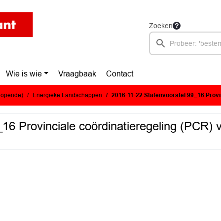
Zoeken
Wie is wie
Vraagbaak
Contact
glopende)
Energieke Landschappen
2016-11-22 Statenvoorstel 99_16 Provinciale coördinatieregeling (
16 Provinciale coördinatieregeling (PCR) v