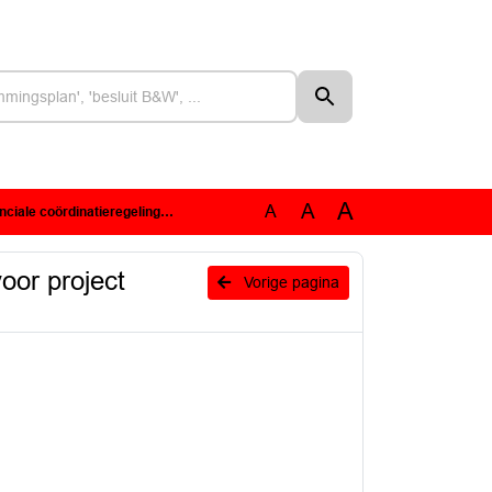
A
A
A
PCR) voor project windenergier A16-zone.pdf
oor project
Vorige pagina