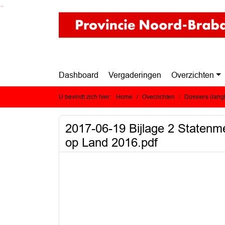
Ga naar de inhoud van deze pagina
Ga naar het zoeken
Ga naar het menu
Dashboard
Vergaderingen
Overzichten
U bevindt zich hier:
Home
Overzichten
Dossiers (lan
2017-06-19 Bijlage 2 Statenm
op Land 2016.pdf