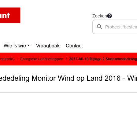
Zoeken
Wie is wie
Vraagbaak
Contact
glopende)
Energieke Landschappen
2017-06-19 Bijlage 2 Statenmededeling Monitor Wind op Land 2
ededeling Monitor Wind op Land 2016 - W