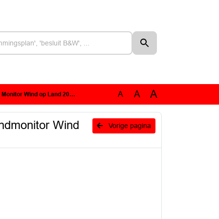
A
A
A
016 - Windmonitor Wind op Land 2016.pdf
indmonitor Wind
Vorige pagina