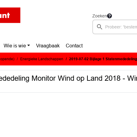
Zoeken
Wie is wie
Vraagbaak
Contact
glopende)
Energieke Landschappen
2019-07-02 Bijlage 1 Statenmededeling Monitor Wind op Land 2
ededeling Monitor Wind op Land 2018 - W