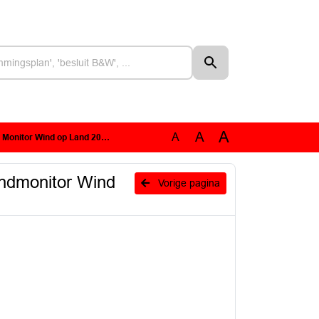
A
A
A
018 - Windmonitor Wind op Land 2018.pdf
indmonitor Wind
Vorige pagina