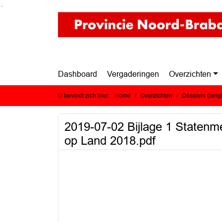
Ga naar de inhoud van deze pagina
Ga naar het zoeken
Ga naar het menu
Dashboard
Vergaderingen
Overzichten
U bevindt zich hier:
Home
Overzichten
Dossiers (lan
2019-07-02 Bijlage 1 Statenm
op Land 2018.pdf