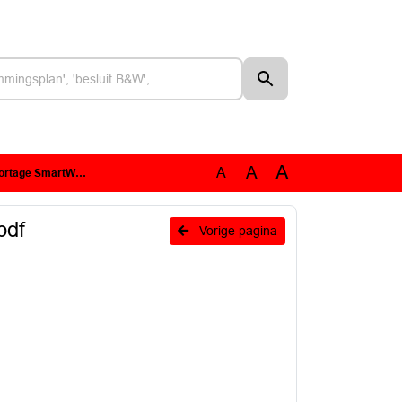
A
A
A
 SmartWayZNL.pdf
pdf
Vorige pagina