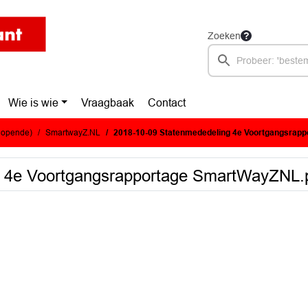
Zoeken
Wie is wie
Vraagbaak
Contact
glopende)
SmartwayZ.NL
2018-10-09 Statenmededeling 4e Voortgangsrapportage
g 4e Voortgangsrapportage SmartWayZNL.