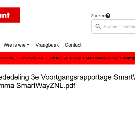
Zoeken
Wie is wie
Vraagbaak
Contact
glopende)
SmartwayZ.NL
2018-03-27 Bijlage 1 Statenmededeling 3e Voortgangsrapportage SmartWayzNL - 3e Voortgangsrapporta
mededeling 3e Voortgangsrapportage Smar
ramma SmartWayZNL.pdf