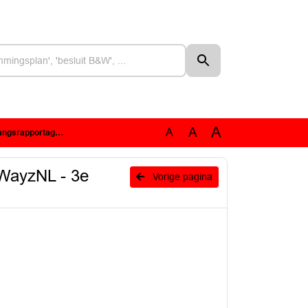
A
A
A
ge Programma SmartWayZNL.pdf
tWayzNL - 3e
Vorige pagina