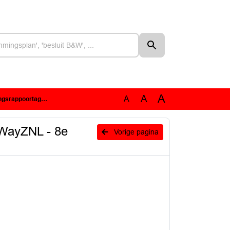
A
A
A
apoortage SamartWayZNL.pdf
tWayZNL - 8e
Vorige pagina