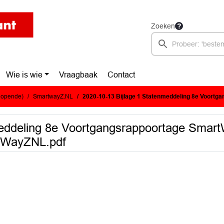
Zoeken
Wie is wie
Vraagbaak
Contact
glopende)
SmartwayZ.NL
2020-10-13 Bijlage 1 Statenmeddeling 8e Voortgangsrappoortage SmartWayZNL - 8e Voortgangsr
meddeling 8e Voortgangsrappoortage Smar
tWayZNL.pdf