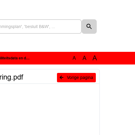
A
A
A
 digitalisering.pdf
ring.pdf
Vorige pagina