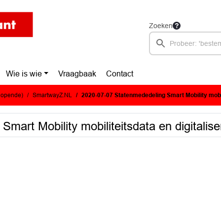
Zoeken
Wie is wie
Vraagbaak
Contact
glopende)
SmartwayZ.NL
2020-07-07 Statenmededeling Smart Mobility mobiliteitsdata en
art Mobility mobiliteitsdata en digitalise