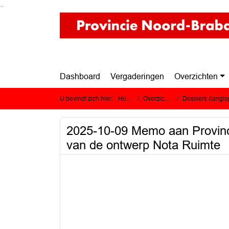
Ga naar de inhoud van deze pagina
Ga naar het zoeken
Ga naar het menu
Dashboard
Vergaderingen
Overzichten
U bevindt zich hier:
Home
Overzichten
Dossiers (langlopend
2025-10-09 Memo aan Provinci
van de ontwerp Nota Ruimte