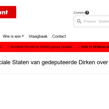
Zoeken
Wie is wie
Vraagbaak
Contact
e)
Ruimtelijk Voorstel en NOVEX gebied Stedelijk Brabant
2025-10-09 Memo aan Provinciale Staten
ale Staten van gedeputeerde Dirken over 