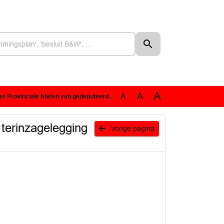
A
A
A
 van gedeputeerde Dirken over terinzagelegging van de ontwerp Nota Ruimte
terinzagelegging
Vorige pagina