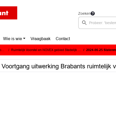
Zoeken
Wie is wie
Vraagbaak
Contact
e)
Ruimtelijk Voorstel en NOVEX gebied Stedelijk Brabant
2024-06-25 Statenmededeling Voo
oortgang uitwerking Brabants ruimtelijk vo