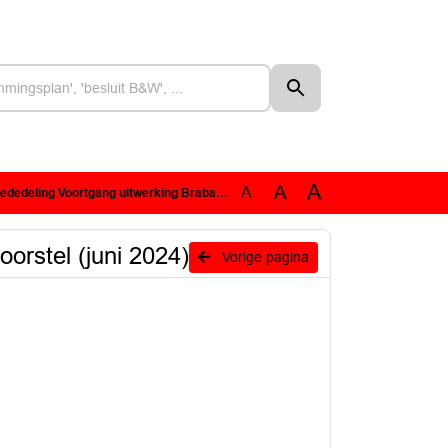
A
A
A
rtgang uitwerking Brabants ruimtelijk voorstel (juni 2024)
orstel (juni 2024)
Vorige pagina