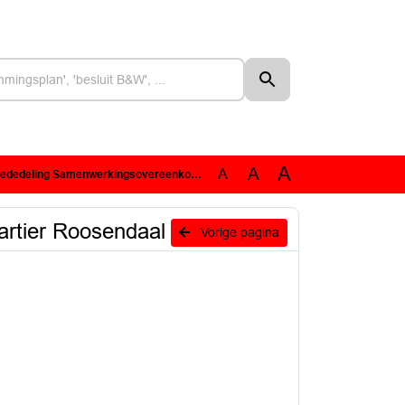
A
A
A
Samenwerkingsovereenkomst Stationskwartier Roosendaal
rtier Roosendaal
Vorige pagina