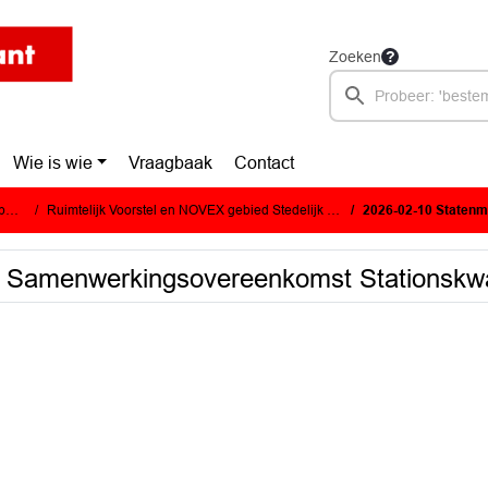
Zoeken
Wie is wie
Vraagbaak
Contact
e)
Ruimtelijk Voorstel en NOVEX gebied Stedelijk Brabant
2026-02-10 Statenmededeling 
 Samenwerkingsovereenkomst Stationskwa