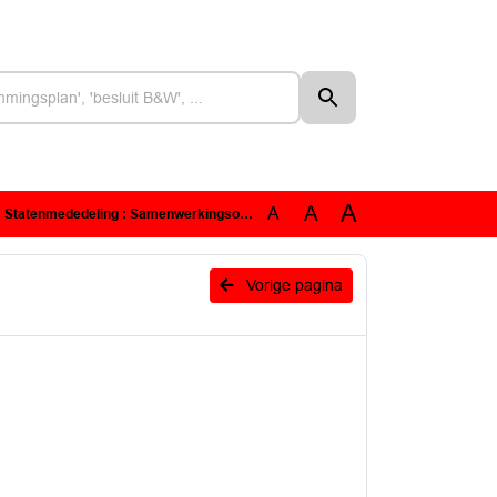
A
A
A
ng : Samenwerkingsovereenkomst gebiedsontwikkeling Stationskwartier
Vorige pagina