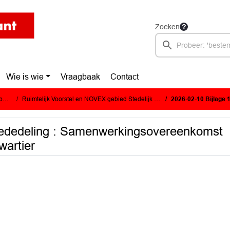
Zoeken
Wie is wie
Vraagbaak
Contact
e)
Ruimtelijk Voorstel en NOVEX gebied Stedelijk Brabant
2026-02-10 Bijlage 1 Statenmededeli
mededeling : Samenwerkingsovereenkomst
wartier