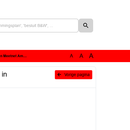
A
A
A
urgebieden (MAN) 2023
 in
Vorige pagina