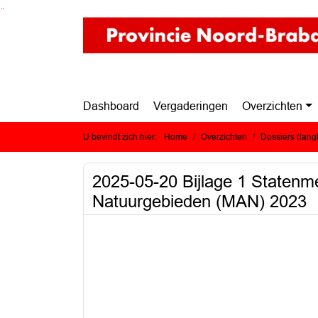
Ga naar de inhoud van deze pagina
Ga naar het zoeken
Ga naar het menu
Dashboard
Vergaderingen
Overzichten
U bevindt zich hier:
Home
Overzichten
Dossiers (lan
2025-05-20 Bijlage 1 Statenm
Natuurgebieden (MAN) 2023