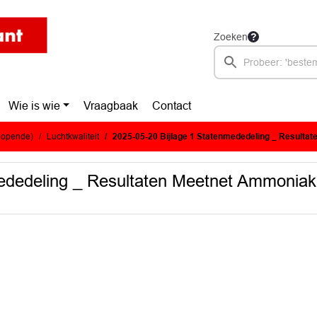
Zoeken
Wie is wie
Vraagbaak
Contact
glopende)
Luchtkwaliteit
2025-05-20 Bijlage 1 Statenmededeling _ Resultaten Meetnet Ammoniak in Natu
ededeling _ Resultaten Meetnet Ammoniak