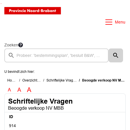
Ga naar de inhoud van deze pagina
Ga naar het zoeken
Ga naar het menu
Menu
Zoeken
U bevindt zich hier:
Home
Overzichten
Schriftelijke Vragen
Beoogde verkoop NV MBB
A
A
A
Schriftelijke Vragen
Beoogde verkoop NV MBB
ID
914