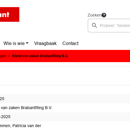
Zoeken
Wie is wie
Vraagbaak
Contact
agen
Stand van zaken BrabantRing B.V.
25
 van zaken BrabantRing B.V.
-2025
men, Patricia van der