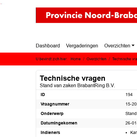
Ga naar de inhoud van deze pagina
Ga naar het zoeken
Ga naar het menu
Dashboard
Vergaderingen
Overzichten
U bevindt zich hier:
Home
Overzichten
Technische vr
Technische vragen
Stand van zaken BrabantRing B.V.
ID
194
Vraagnummer
15-20
Onderwerp
Stand
DatumIngekomen
26-01
Indieners
Kam