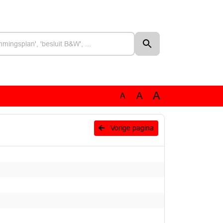
A
A
A
Vorige pagina