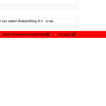
d van zaken BrabantRing B.V.
67 KB
iBabs Vergadermanagement
Inloggen