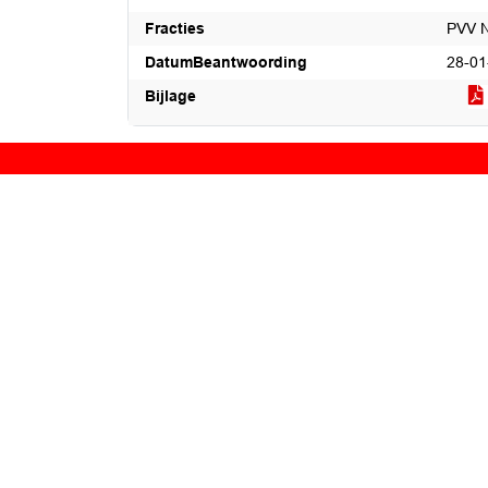
Fracties
PVV N
DatumBeantwoording
28-01
Bijlage