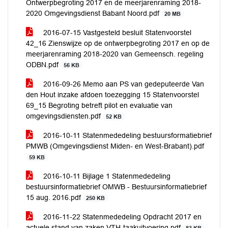
Ontwerpbegroting 2017 en de meerjarenraming 2018-
2020 Omgevingsdienst Babant Noord.pdf
20 MB
2016-07-15 Vastgesteld besluit Statenvoorstel
42_16 Zienswijze op de ontwerpbegroting 2017 en op de
meerjarenraming 2018-2020 van Gemeensch. regeling
ODBN.pdf
56 KB
2016-09-26 Memo aan PS van gedeputeerde Van
den Hout inzake afdoen toezegging 15 Statenvoorstel
69_15 Begroting betreft pilot en evaluatie van
omgevingsdiensten.pdf
52 KB
2016-10-11 Statenmededeling bestuursformatiebrief
PMWB (Omgevingsdienst Miden- en West-Brabant).pdf
59 KB
2016-10-11 Bijlage 1 Statenmededeling
bestuursinformatiebrief OMWB - Bestuursinformatiebrief
15 aug. 2016.pdf
250 KB
2016-11-22 Statenmededeling Opdracht 2017 en
actuele stand van zaken VTH-taakuitvoering.pdf