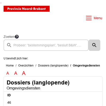
Ga naar de inhoud van deze pagina
Ga naar het zoeken
Ga naar het menu
Menu
Zoeken
U bevindt zich hier:
Home
Overzichten
Dossiers (langlopende)
Omgevingsdiensten
A
A
A
Dossiers (langlopende)
Omgevingsdiensten
ID
46