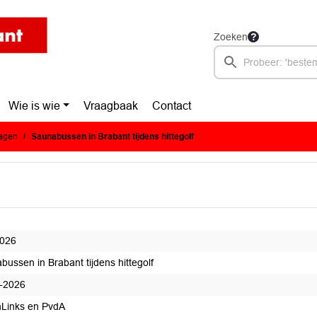
Zoeken
Wie is wie
Vraagbaak
Contact
ragen
Saunabussen in Brabant tijdens hittegolf
2026
bussen in Brabant tijdens hittegolf
-2026
Links en PvdA