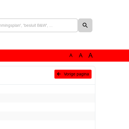
A
A
A
Vorige pagina