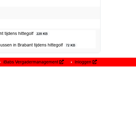
 tijdens hittegolf
228 KB
ssen in Brabant tijdens hittegolf
72 KB
iBabs Vergadermanagement
Inloggen