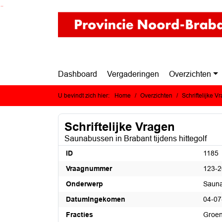
Ga naar de inhoud van deze pagina
Ga naar het zoeken
Ga naar het menu
Dashboard
Vergaderingen
Overzichten
U bevindt zich hier:
Home
Overzichten
Schriftelijke V
Schriftelijke Vragen
Saunabussen in Brabant tijdens hittegolf
ID
1185
Vraagnummer
123-
Onderwerp
Sauna
DatumIngekomen
04-07
Fracties
Groen