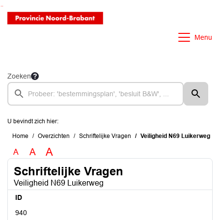
Ga naar de inhoud van deze pagina
Ga naar het zoeken
Ga naar het menu
Menu
Zoeken
U bevindt zich hier:
Home
Overzichten
Schriftelijke Vragen
Veiligheid N69 Luikerweg
A
A
A
Schriftelijke Vragen
Veiligheid N69 Luikerweg
ID
940