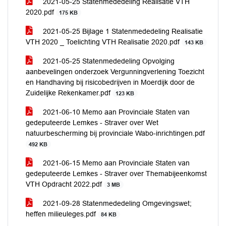
2021-05-25 Statenmededeling Realisatie VTH
2020.pdf
175 KB
2021-05-25 Bijlage 1 Statenmededeling Realisatie
VTH 2020 _ Toelichting VTH Realisatie 2020.pdf
143 KB
2021-05-25 Statenmededeling Opvolging
aanbevelingen onderzoek Vergunningverlening Toezicht
en Handhaving bij risicobedrijven in Moerdijk door de
Zuidelijke Rekenkamer.pdf
123 KB
2021-06-10 Memo aan Provinciale Staten van
gedeputeerde Lemkes - Straver over Wet
natuurbescherming bij provinciale Wabo-inrichtingen.pdf
492 KB
2021-06-15 Memo aan Provinciale Staten van
gedeputeerde Lemkes - Straver over Themabijeenkomst
VTH Opdracht 2022.pdf
3 MB
2021-09-28 Statenmededeling Omgevingswet;
heffen milieuleges.pdf
84 KB