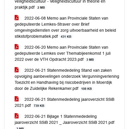
veiligheidscultuur - Veiligheidscultuur in theorie en
praktijk.pdf
2 MB
2022-06-08 Memo aan Provinciale Staten van
gedeputeerde Lemkes-Straver over Brief
omgevingsdiensten over zorg uitvoerbaarheid en beleid
stikstofproblematiek.pdf
431 KB
2022-06-20 Memo aan Provinciale Staten van
gedeputeerde Lemkes over Themabijeenkomst 1 juli
2022 over de VTH Opdracht 2023.pdf
3 MB
2022-06-21 Statenmededeling Stand van zaken
opvolging aanbevelingen onderzoek Vergunningverlening
Toezicht en Handhaving bij risicobedrijven in Moerdijk
door de Zuidelijke Rekenkamer.pdf
108 KB
2022-06-21 Statenmededeling jaaroverzicht SSiB
2021.pdf
739 KB
2022-06-21 Bijlage 1 Statenmededeling
jaaroverzicht SSiB 2021 _ Jaaroverzicht SSiB 2021.pdf
2 MB