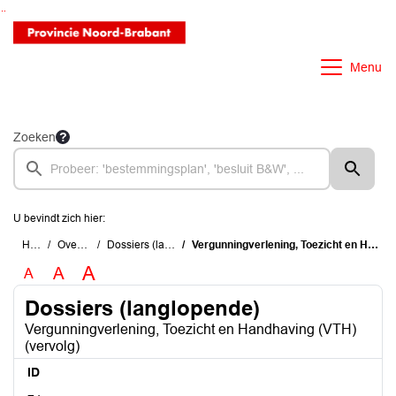
Ga naar de inhoud van deze pagina
Ga naar het zoeken
Ga naar het menu
Menu
Zoeken
U bevindt zich hier:
Home
Overzichten
Dossiers (langlopende)
Vergunningverlening, Toezicht en Handhaving (VTH) (vervolg)
A
A
A
Dossiers (langlopende)
Vergunningverlening, Toezicht en Handhaving (VTH)
(vervolg)
ID