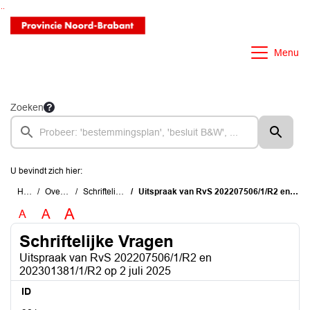
Ga naar de inhoud van deze pagina
Ga naar het zoeken
Ga naar het menu
Menu
Zoeken
U bevindt zich hier:
Home
Overzichten
Schriftelijke Vragen
Uitspraak van RvS 202207506/1/R2 en 202301381/1/R2 op 2 juli 2025
A
A
A
Schriftelijke Vragen
Uitspraak van RvS 202207506/1/R2 en
202301381/1/R2 op 2 juli 2025
ID