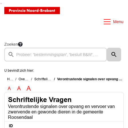
Ga naar de inhoud van deze pagina
Ga naar het zoeken
Ga naar het menu
Menu
Zoeken
U bevindt zich hier:
Home
Overzichten
Schriftelijke Vragen
Verontrustende signalen over opvang en vervoer van zwervende en gewonde dieren in de gemeente Roosendaal
A
A
A
Schriftelijke Vragen
Verontrustende signalen over opvang en vervoer van
zwervende en gewonde dieren in de gemeente
Roosendaal
ID