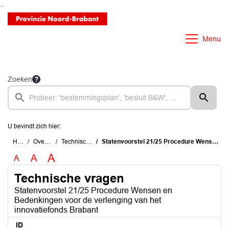
Ga naar de inhoud van deze pagina
Ga naar het zoeken
Ga naar het menu
Menu
Zoeken
U bevindt zich hier:
Home
Overzichten
Technische vragen
Statenvoorstel 21/25 Procedure Wensen en Bedenkingen voor de verlenging van het innovatiefonds Brabant
A
A
A
Technische vragen
Statenvoorstel 21/25 Procedure Wensen en
Bedenkingen voor de verlenging van het
innovatiefonds Brabant
ID