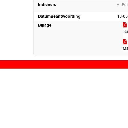
Indieners
Put
DatumBeantwoording
13-05
Bijlage
9
Ma