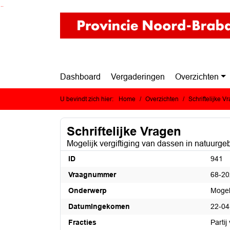
Ga naar de inhoud van deze pagina
Ga naar het zoeken
Ga naar het menu
Dashboard
Vergaderingen
Overzichten
U bevindt zich hier:
Home
Overzichten
Schriftelijke V
Schriftelijke Vragen
Mogelijk vergiftiging van dassen in natuur
ID
941
Vraagnummer
68-20
Onderwerp
Mogel
DatumIngekomen
22-04
Fracties
Partij