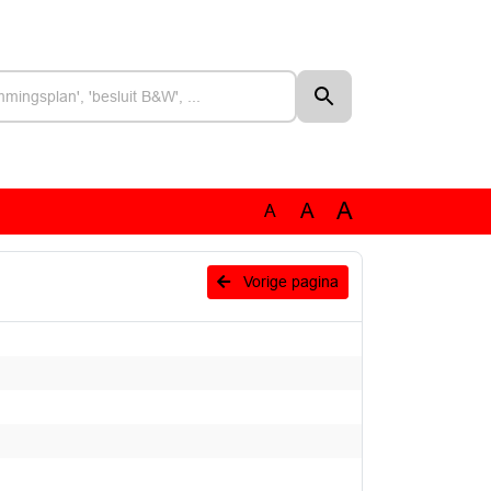
A
A
A
Vorige pagina