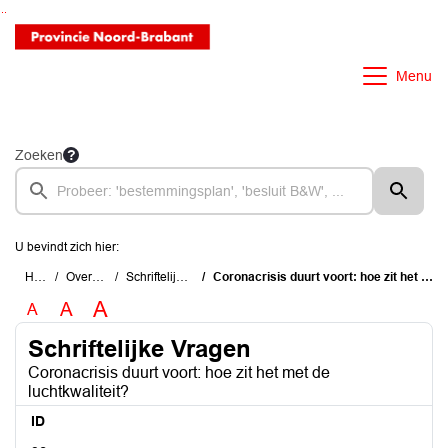
Ga naar de inhoud van deze pagina
Ga naar het zoeken
Ga naar het menu
Menu
Zoeken
U bevindt zich hier:
Home
Overzichten
Schriftelijke Vragen
Coronacrisis duurt voort: hoe zit het met de luchtkwaliteit?
A
A
A
Schriftelijke Vragen
Coronacrisis duurt voort: hoe zit het met de
luchtkwaliteit?
ID