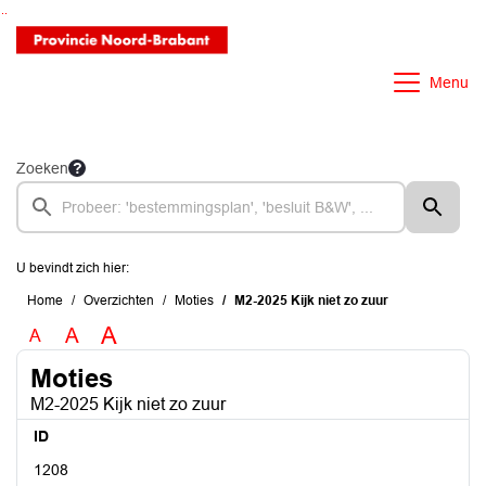
Ga naar de inhoud van deze pagina
Ga naar het zoeken
Ga naar het menu
Menu
Zoeken
U bevindt zich hier:
Home
Overzichten
Moties
M2-2025 Kijk niet zo zuur
A
A
A
Moties
M2-2025 Kijk niet zo zuur
ID
1208