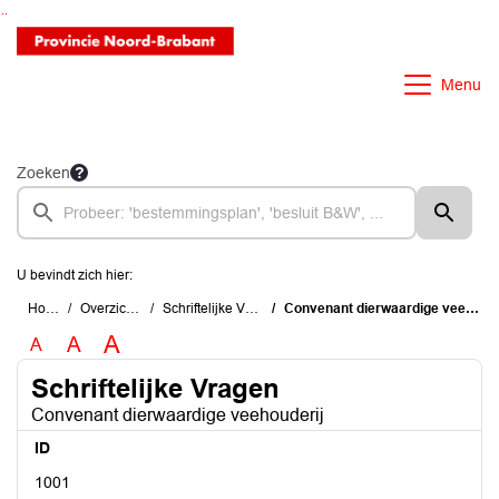
Ga naar de inhoud van deze pagina
Ga naar het zoeken
Ga naar het menu
Menu
Zoeken
U bevindt zich hier:
Home
Overzichten
Schriftelijke Vragen
Convenant dierwaardige veehouderij
A
A
A
Schriftelijke Vragen
Convenant dierwaardige veehouderij
ID
1001