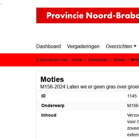
Ga naar de inhoud van deze pagina
Ga naar het zoeken
Ga naar het menu
Dashboard
Vergaderingen
Overzichten
U bevindt zich hier:
Home
Overzichten
Moties
M156
Moties
M156-2024 Laten we er geen gras over groe
ID
1145
Onderwerp
M156-
Inhoud
Verzo
voor 
zovee
extens