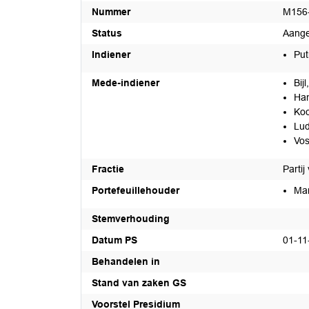
Nummer
M156
Status
Aang
Indiener
Put
Mede-indiener
Bij
Ham
Ko
Lud
Vos
Fractie
Parti
Portefeuillehouder
Ma
Stemverhouding
Datum PS
01-11
Behandelen in
Stand van zaken GS
Voorstel Presidium