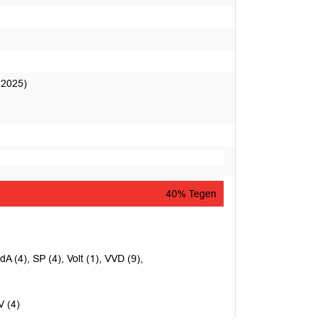
 2025)
40% Tegen
A (4), SP (4), Volt (1), VVD (9),
V (4)