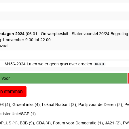
 gereed voor afdoening
t afgedaan
endagen 2024
(06.01.. Ontwerpbesluit I Statenvoorstel 20/24 Begroting
ag 1 november 9:30 tot 22:00
nzaal
M156-2024 Laten we er geen gras over groeien
64 KB
 Voor
on stemmen
6 (4), GroenLinks (4), Lokaal Brabant (3), Partij voor de Dieren (2), Pvd
hristenUnie/SGP (1)
0PLUS (1), BBB (9), CDA (4), Forum voor Democratie (1), JA21 (2), PV