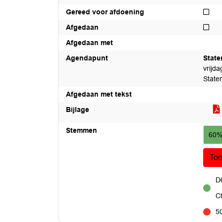
Niet
Gereed voor afdoening
Nie
Afgedaan
Afgedaan met
Agendapunt
Stat
vrijd
State
Afgedaan met tekst
Bijlage
Stemmen
60%
To
D6
voor
C
5
tegen