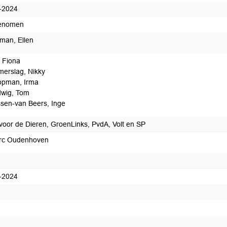
-2024
enomen
man, Ellen
l, Fiona
erslag, Nikky
opman, Irma
wig, Tom
sen-van Beers, Inge
j voor de Dieren, GroenLinks, PvdA, Volt en SP
rc Oudenhoven
-2024