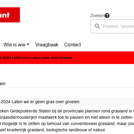
Zoeken
Wie is wie
Vraagbaak
Contact
-2024 Laten we er geen gras over groeien
ien
2024 Laten we er geen gras over groeien
eken Gedeputeerde Staten bij de provinciale plannen rond grasland i
Graasdierhouderijen maatwerk toe te passen en niet alleen in te zette
l mogelijk in te zetten op behoud van conventioneel grasland, maar zov
ief kruidenrijk grasland, biologische landbouw of natuur