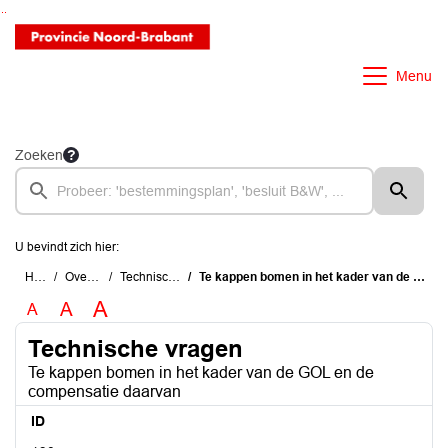
Ga naar de inhoud van deze pagina
Ga naar het zoeken
Ga naar het menu
Menu
Zoeken
U bevindt zich hier:
Home
Overzichten
Technische vragen
Te kappen bomen in het kader van de GOL en de compensatie daarvan
A
A
A
Technische vragen
Te kappen bomen in het kader van de GOL en de
compensatie daarvan
ID