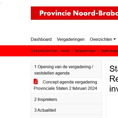
Ga naar de inhoud van deze pagina
Ga naar het zoeken
Ga naar het menu
Dashboard
Vergaderingen
Overzichten
U bevindt zich hier:
Home
Vergaderingen
Statendagen
St
1 Opening van de vergadering /
vaststellen agenda
Re
Concept agenda vergadering
in
Provinciale Staten 2 februari 2024
2 Insprekers
3 Actualiteit