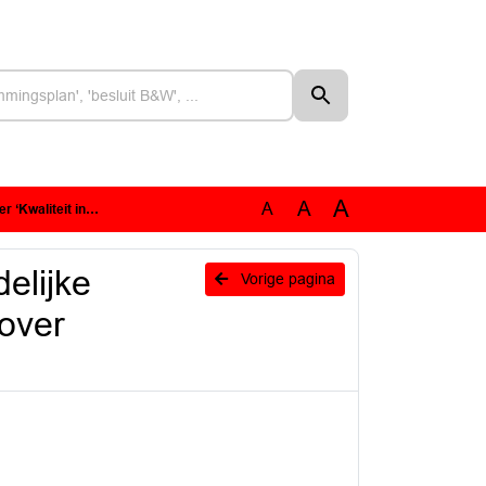
A
A
A
steringsfondsen aan PS’
elijke
Vorige pagina
 over