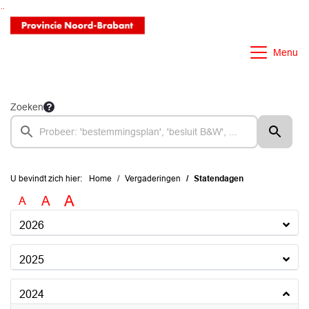
Ga naar de inhoud van deze pagina
Ga naar het zoeken
Ga naar het menu
Menu
Zoeken
U bevindt zich hier:
Home
Vergaderingen
Statendagen
A
A
A
2026
2025
2024