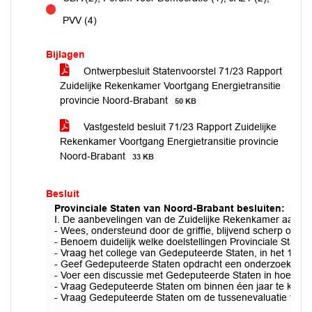
tegen
PVV (4)
Bijlagen
Ontwerpbesluit Statenvoorstel 71/23 Rapport
Zuidelijke Rekenkamer Voortgang Energietransitie
provincie Noord-Brabant
50 KB
Vastgesteld besluit 71/23 Rapport Zuidelijke
Rekenkamer Voortgang Energietransitie provincie
Noord-Brabant
33 KB
Besluit
Provinciale Staten van Noord-Brabant besluiten:
I. De aanbevelingen van de Zuidelijke Rekenkamer aan Pr
- Wees, ondersteund door de griffie, blijvend scherp op 
- Benoem duidelijk welke doelstellingen Provinciale State
- Vraag het college van Gedeputeerde Staten, in het 1e kwar
- Geef Gedeputeerde Staten opdracht een onderzoek te la
- Voer een discussie met Gedeputeerde Staten in hoeverre
- Vraag Gedeputeerde Staten om binnen éen jaar te komen m
- Vraag Gedeputeerde Staten om de tussenevaluatie van d