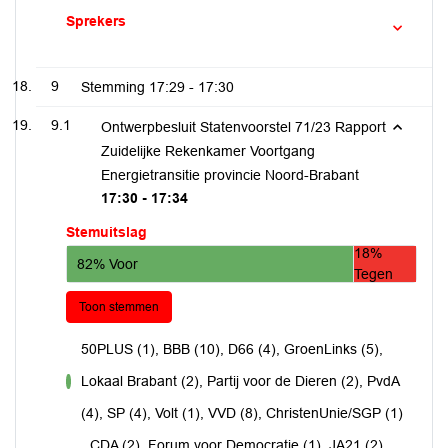
Sprekers
9
Stemming
17:29 - 17:30
9.1
Ontwerpbesluit Statenvoorstel 71/23 Rapport
Zuidelijke Rekenkamer Voortgang
Energietransitie provincie Noord-Brabant
17:30 - 17:34
Stemuitslag
18%
82% Voor
Tegen
Toon stemmen
50PLUS (1), BBB (10), D66 (4), GroenLinks (5),
Lokaal Brabant (2), Partij voor de Dieren (2), PvdA
voor
(4), SP (4), Volt (1), VVD (8), ChristenUnie/SGP (1)
CDA (2), Forum voor Democratie (1), JA21 (2),