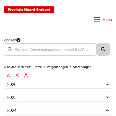
Ga naar de inhoud van deze pagina
Ga naar het zoeken
Ga naar het menu
Menu
Zoeken
U bevindt zich hier:
Home
Vergaderingen
Statendagen
A
A
A
2026
2025
2024