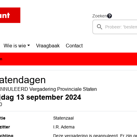
Zoeken
Wie is wie
Vraagbaak
Contact
en
tatendagen
NNULEERD Vergadering Provinciale Staten
ijdag 13 september 2024
0
tie
Statenzaal
itter
I.R. Adema
ichting
Deze vergadering is geannuleerd. Er zijn g