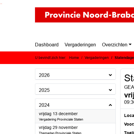
Ga naar de inhoud van deze pagina
Ga naar het zoeken
Ga naar het menu
Dashboard
Vergaderingen
Overzichten
U bevindt zich hier:
Home
Vergaderingen
Statendag
2026
S
GEA
2025
vr
09:3
2024
2024
vrijdag 13 december
Loca
Vergadering Provinciale Staten
Voorz
2024
vrijdag 29 november
Toel
Themadag Provinciale Staten