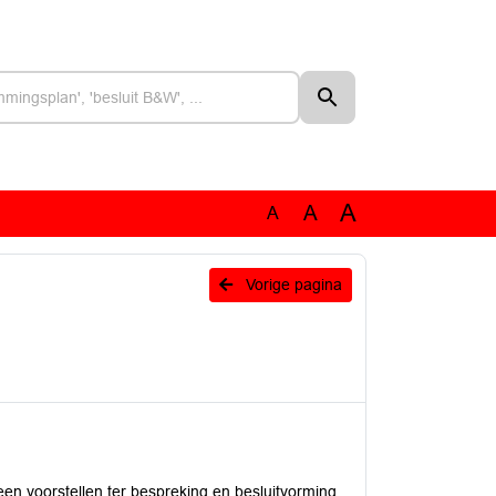
A
A
A
Vorige pagina
een voorstellen ter bespreking en besluitvorming